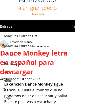
Entrada
Todas las entradas
Estado de Trance
Todas las entradas
25 mar 2022
5 min de lectura
Dance Monkey letra
Música
en español para
Tecnología
descargar
Radio
Actualizado:
10 sept 2023
Noticias
La 
canción Dance Monkey
 sigue 
Trance
dando la vuelta al mundo que no 
podemos dejar de escuchar y bailar.
Ecija
En este post vas a escuchar y 