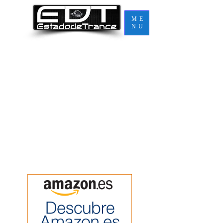
ME
NU