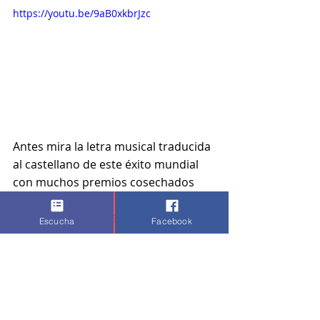
https://youtu.be/9aB0xkbrJzc
Antes mira la letra musical traducida 
al castellano de este éxito mundial 
con muchos premios cosechados 
hasta este año.
Ellos dicen, oh Dios mío,
Escucha
Facebook
veo la forma en que brillas.
Toma tus manos querida,
y colócalas sobre las mías.
Sabes que me paraste en seco,
cuando pasaba tu lado.
Y ahora suplico por verte bailar solo 