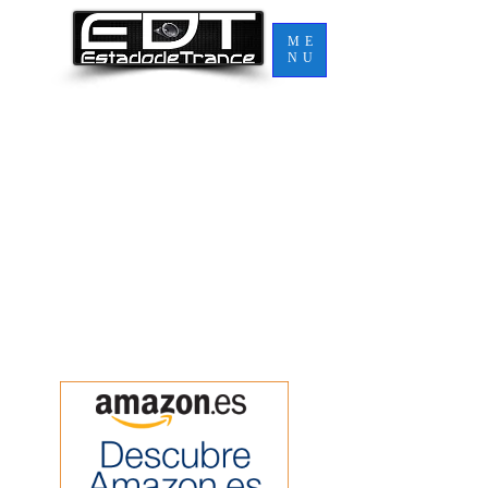
ME
NU