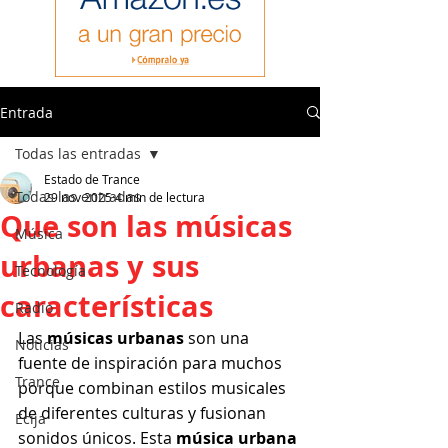
Entrada
Todas las entradas
Estado de Trance
Todas las entradas
29 nov 2025
4 min de lectura
Que son las músicas
Música
urbanas y sus
Tecnología
características
Radio
Las 
músicas urbanas
 son una 
Noticias
fuente de inspiración para muchos 
Trance
porque combinan estilos musicales 
de diferentes culturas y fusionan 
Ecija
sonidos únicos. Esta 
música urbana