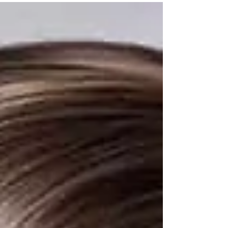
cómo se juega solo o con amigos. Juego
Project Zomboid 2026 Es un juego de
simulación de supervivencia en un mundo
post-apocalíptico, en el que los jugadores
deben luchar contra hordas de zombis e
ir sobreviviendo en un entorno hostil y
peligroso. El objetivo de este y otros
juegos famoso