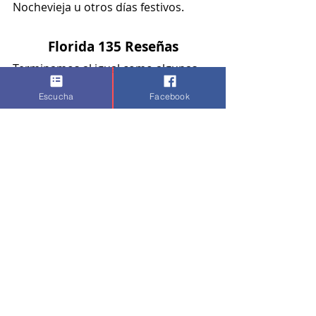
Nochevieja u otros días festivos.
Florida 135 Reseñas
Terminamos al igual como algunas 
otras noticias sobre clubs, 
Escucha
Facebook
mostrándote opiniones actualizadas 
a este 2024.
Florida 135 es una de las discotecas 
españolas más famosas de todos los 
tiempos y es una visita obligada para 
cualquier amante de la canción 
electrónica aunque tenga algunos 
otros usos.
Su combinación única de buena 
música, ambiente y cultura la 
convierten en un lugar que no se 
debe perder al ir a donde está, o sea, 
a Fraga.