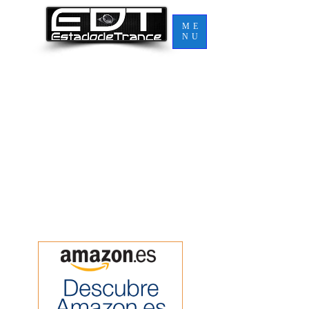
ME
NU