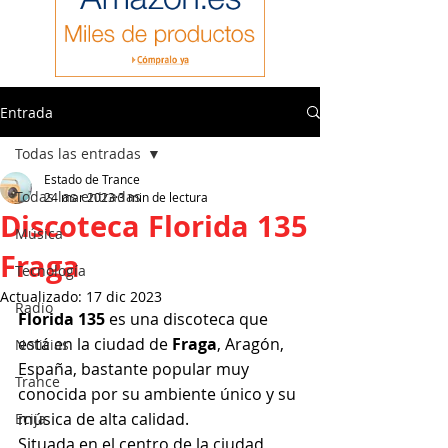
Entrada
Todas las entradas
Estado de Trance
Todas las entradas
24 mar 2023
3 min de lectura
Discoteca Florida 135
Música
Fraga
Tecnología
Actualizado:
17 dic 2023
Radio
Florida 135 
es una discoteca que 
está en la ciudad de 
Fraga
, Aragón, 
Noticias
España, bastante popular muy 
Trance
conocida por su ambiente único y su 
música de alta calidad.
Ecija
Situada en el centro de la ciudad, 