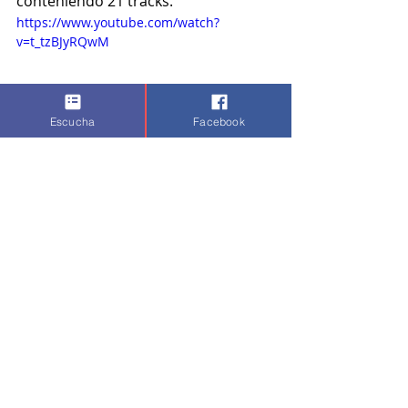
conteniendo 21 tracks. 
https://www.youtube.com/watch?
v=t_tzBJyRQwM
Escucha
Facebook
Aprovechamos para daros las 
gracias a todo los oyentes porque 
nuestra emisora online particular 
tiene un gran éxito a nivel mundial.
State of Trance Radio Show
Junto al resto de la programación la 
convierten en una de las radios 
online más escuchadas en todo el 
planeta.