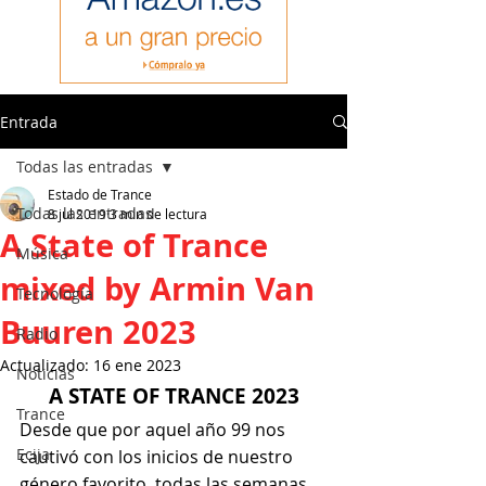
Entrada
Todas las entradas
Estado de Trance
Todas las entradas
8 jul 2019
3 min de lectura
A State of Trance
Música
mixed by Armin Van
Tecnología
Buuren 2023
Radio
Actualizado:
16 ene 2023
Noticias
A STATE OF TRANCE 2023
Trance
Desde que por aquel año 99 nos 
Ecija
cautivó con los inicios de nuestro 
género favorito, todas las semanas 