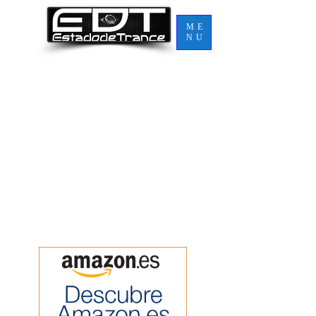
ME
NU