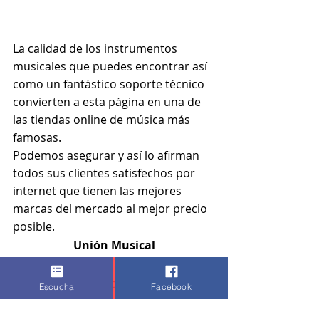
La calidad de los instrumentos 
musicales que puedes encontrar así 
como un fantástico soporte técnico 
convierten a esta página en una de 
las tiendas online de música más 
famosas.
Podemos asegurar y así lo afirman 
todos sus clientes satisfechos por 
internet que tienen las mejores 
marcas del mercado al mejor precio 
posible.
Unión Musical
Esta tienda es una de las favoritas de 
multitud de músicos y que aunque 
Escucha
Facebook
está disponible como página online, 