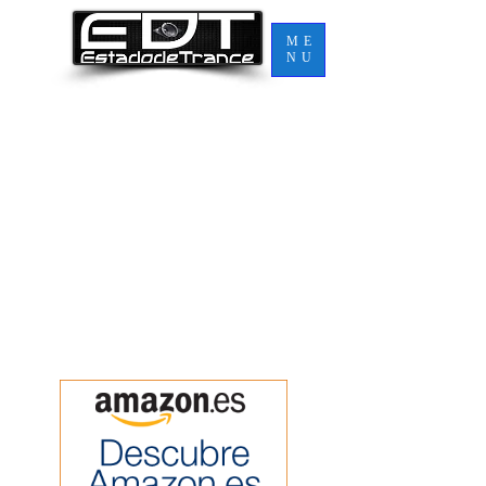
ME
NU