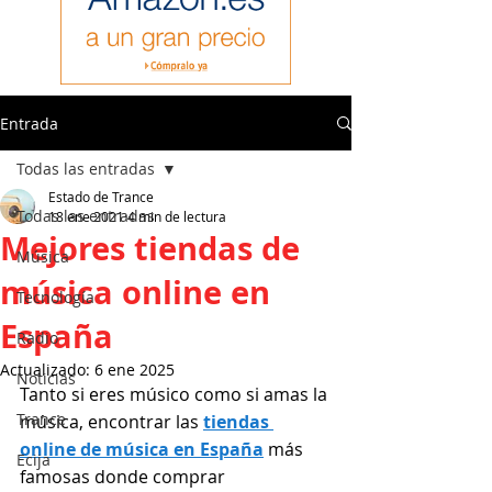
Entrada
Todas las entradas
Estado de Trance
Todas las entradas
18 ene 2021
4 min de lectura
Mejores tiendas de
Música
música online en
Tecnología
España
Radio
Actualizado:
6 ene 2025
Noticias
Tanto si eres músico como si amas la 
Trance
música, encontrar las
tiendas 
online de música en España
más 
Ecija
famosas donde comprar 