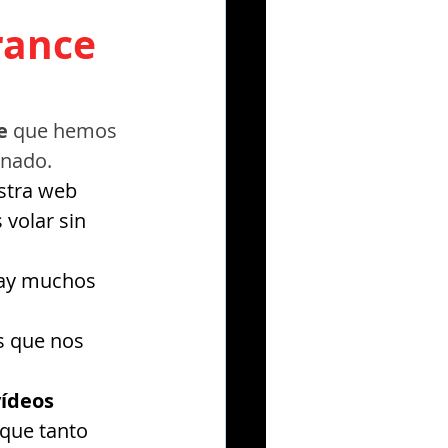
rance
e
 que hemos 
onado.
stra web 
volar sin 
ay muchos 
s que nos 
ídeos 
 que tanto 