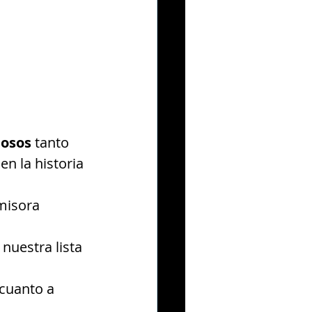
mosos
 tanto 
n la historia 
misora 
uestra lista 
 cuanto a 