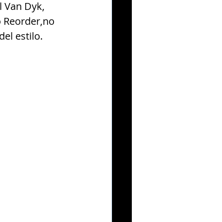
l Van Dyk, 
 Reorder,no 
el estilo.