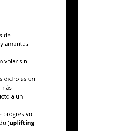
s de
 y amantes 
 volar sin 
 dicho es un 
 más 
cto a un 
e progresivo 
do (
uplifting 