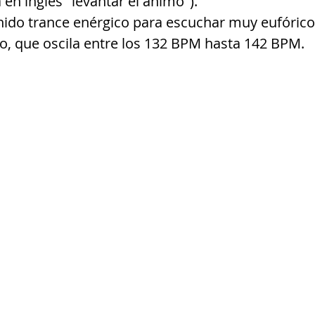
a en inglés "levantar el ánimo").
, que oscila entre los 132 BPM hasta 142 BPM.