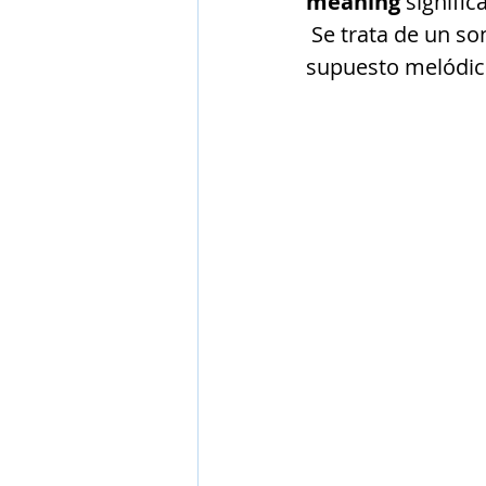
meaning 
signific
 Se trata de un sonido trance enérgico para escuchar muy eufórico y por 
supuesto melódico