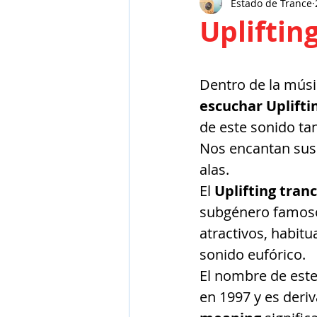
Estado de Trance
Ecija
Wix
Marketing
Upliftin
Dentro de la músi
escuchar Uplifti
de este sonido tan
Nos encantan sus 
alas.
El 
Uplifting tran
subgénero famoso
atractivos, habit
sonido eufórico.​ 
El nombre de este
en 1997 y es deri