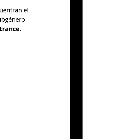
uentran el 
ubgénero 
 trance
.