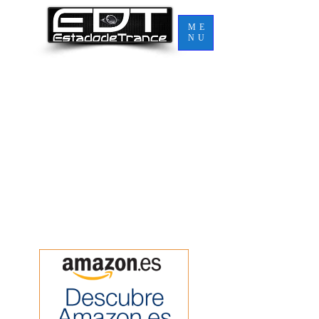
ME
NU