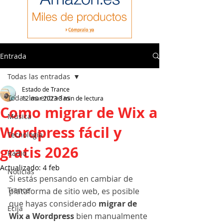
Entrada
Todas las entradas
Estado de Trance
Todas las entradas
12 mar 2023
3 min de lectura
Como migrar de Wix a
Música
Wordpress fácil y
Tecnología
gratis 2026
Radio
Actualizado:
4 feb
Noticias
Si estás pensando en cambiar de 
Trance
plataforma de sitio web, es posible 
que hayas considerado 
migrar de 
Ecija
Wix a Wordpress 
bien manualmente 