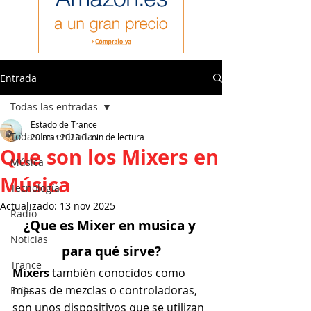
Entrada
Todas las entradas
Estado de Trance
Todas las entradas
20 mar 2023
3 min de lectura
Que son los Mixers en
Música
Música
Tecnología
Actualizado:
13 nov 2025
Radio
¿Que es Mixer en musica y 
Noticias
para qué sirve?
Trance
Mixers 
también conocidos como 
mesas de mezclas o controladoras, 
Ecija
son unos dispositivos que se utilizan 