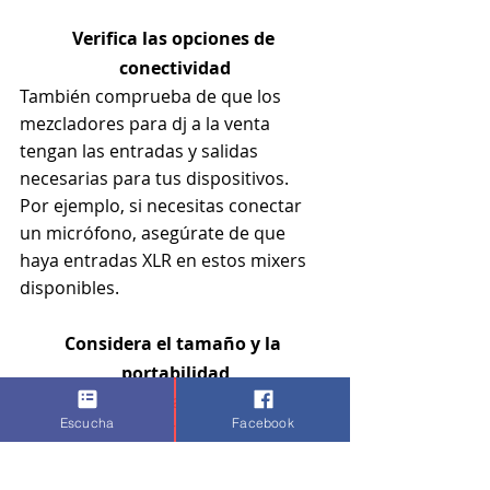
Verifica las opciones de 
conectividad
También comprueba de que los 
mezcladores para dj a la venta 
tengan las entradas y salidas 
necesarias para tus dispositivos.
Por ejemplo, si necesitas conectar 
un micrófono, asegúrate de que 
haya entradas XLR en estos mixers 
disponibles.
Considera el tamaño y la 
portabilidad
Si planeas utilizar las controladoras 
Escucha
Facebook
en diferentes lugares, es posible que 
desees un modelo portátil y fácil de 
transportar.