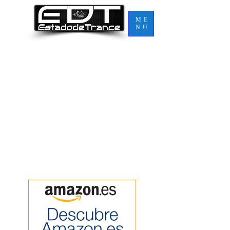
ME
NU