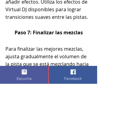
añadir efectos. Utiliza los efectos de 
Virtual DJ disponibles para lograr 
transiciones suaves entre las pistas.
Paso 7: Finalizar las mezclas
Para finalizar las mejores mezclas, 
ajusta gradualmente el volumen de 
la pista que se está mezclando hacia 
fuera y el audio siguiente hacia 
dentro.
Escucha
Facebook
Mira bien que los volúmenes y 
ecualizadores actuales estén bien 
ajustados para que la transición sea 
suave y natural buscando así una 
mezcla en vivo Virtual Dj
 perfecta.
Un buen 
ejemplo de mezcla con 
Virtual D
j implicaría el uso de 