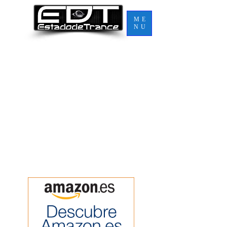
ME
NU