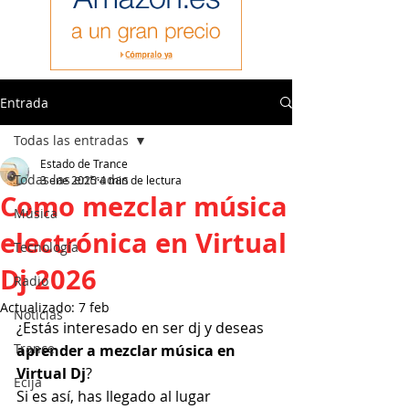
Entrada
Todas las entradas
Estado de Trance
Todas las entradas
3 ene 2025
4 min de lectura
Como mezclar música
Música
electrónica en Virtual
Tecnología
Dj 2026
Radio
Actualizado:
7 feb
Noticias
¿Estás interesado en ser dj y deseas 
Trance
aprender a mezclar música en 
Virtual Dj
?
Ecija
Si es así, has llegado al lugar 