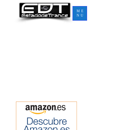
ME
NU