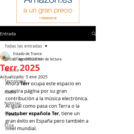
Entrada
Todas las entradas
Estado de Trance
Todas las entradas
27 ago 2022
2 min de lectura
Terr 2025
Música
Actualizado:
5 ene 2025
Tecnología
Ahora 
Terr 
ocupa este espacio en 
nuestra página por su gran 
Radio
contribución a la música electrónica.
Noticias
Al igual como pasa con Terra o la 
Youtuber española Ter
, tiene un 
Trance
gran éxito en España pero también a 
Ecija
nivel mundial.