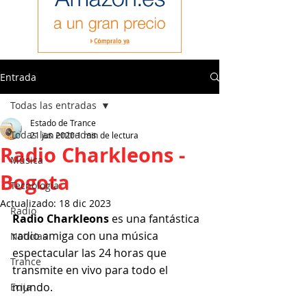
Entrada
Todas las entradas
Estado de Trance
Todas las entradas
21 jun 2020
1 min de lectura
Radio Charkleons -
Música
Bogota
Tecnología
Actualizado:
18 dic 2023
Radio
Radio Charkleons
 es una fantástica 
radio amiga con una música 
Noticias
espectacular las 24 horas que 
Trance
transmite en vivo para todo el 
mundo.
Ecija