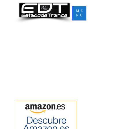
ME
NU