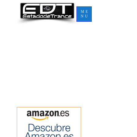
ME
NU