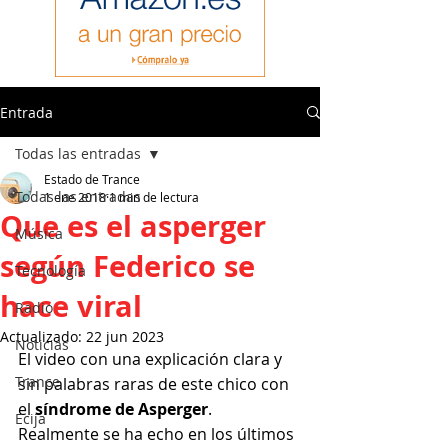
Entrada
Todas las entradas
Estado de Trance
Todas las entradas
1 ene 2018
1 min de lectura
Que es el asperger
Música
según Federico se
Tecnología
hace viral
Radio
Actualizado:
22 jun 2023
Noticias
El video con una explicación clara y 
Trance
sin palabras raras de este chico con 
el 
síndrome de Asperger
.
Ecija
Realmente se ha echo en los últimos 