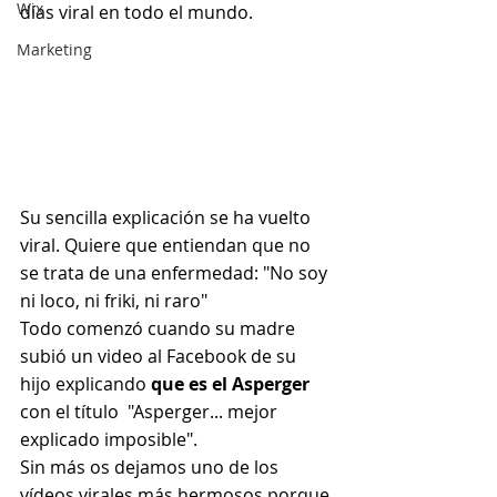
Wix
días viral en todo el mundo.
Marketing
Su sencilla explicación se ha vuelto 
viral. Quiere que entiendan que no 
se trata de una enfermedad: "No soy 
ni loco, ni friki, ni raro"
Todo comenzó cuando su madre 
subió un video al Facebook de su 
hijo explicando 
que es el Asperger
con el título  "Asperger... mejor 
explicado imposible".
Sin más os dejamos uno de los 
vídeos virales más hermosos porque 